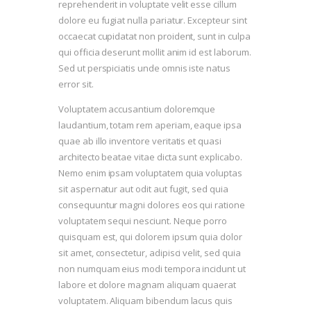
reprehenderit in voluptate velit esse cillum
dolore eu fugiat nulla pariatur. Excepteur sint
occaecat cupidatat non proident, sunt in culpa
qui officia deserunt mollit anim id est laborum.
Sed ut perspiciatis unde omnis iste natus
error sit.
Voluptatem accusantium doloremque
laudantium, totam rem aperiam, eaque ipsa
quae ab illo inventore veritatis et quasi
architecto beatae vitae dicta sunt explicabo.
Nemo enim ipsam voluptatem quia voluptas
sit aspernatur aut odit aut fugit, sed quia
consequuntur magni dolores eos qui ratione
voluptatem sequi nesciunt. Neque porro
quisquam est, qui dolorem ipsum quia dolor
sit amet, consectetur, adipisci velit, sed quia
non numquam eius modi tempora incidunt ut
labore et dolore magnam aliquam quaerat
voluptatem. Aliquam bibendum lacus quis