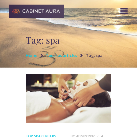
Tag: spa
Home
Tous les articles
Tag: spa
TOP SPA CENTERS
BY
ADMIN2992
4