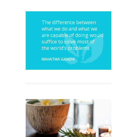
The difference between
what we do and what we
are capable of doing would
suffice to solve most of
the world’s problems
MAHATMA GANDHI