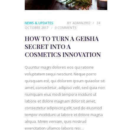
NEWS & UPDATES
BY
ADMIN2992
24
OCTOBRE 2017
0
COMMENTS
HOW TO TURN A GEISHA
SECRET INTO A
COSMETICS INNOVATION
Quuntur magni dolores eos qui ratione
voluptatem sequi nesciunt. Neque porro
quisquam est, qui dolorem ipsum quiaolor sit
amet, consectetur, adipisci velit, sed quia non
numquam eius modi tempora incidunt ut
labore et dolore magnam dolor sit amet,
consectetur adipisicing elit, sed do eiusmod
tempor incididunt ut labore et dolore magna
aliqua. Minim veniam, quis nostrud
exercitation ullamco laboris nisi…