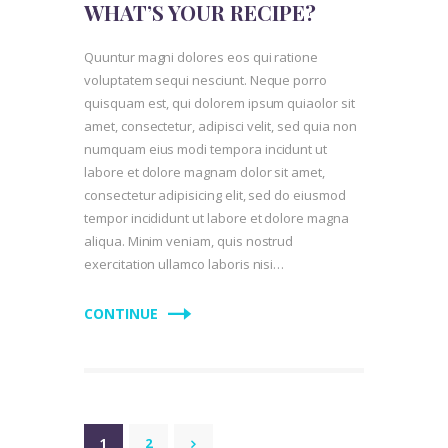
WHAT’S YOUR RECIPE?
Quuntur magni dolores eos qui ratione
voluptatem sequi nesciunt. Neque porro
quisquam est, qui dolorem ipsum quiaolor sit
amet, consectetur, adipisci velit, sed quia non
numquam eius modi tempora incidunt ut
labore et dolore magnam dolor sit amet,
consectetur adipisicing elit, sed do eiusmod
tempor incididunt ut labore et dolore magna
aliqua. Minim veniam, quis nostrud
exercitation ullamco laboris nisi…
CONTINUE
PAGINATION
PAGE
1
PAGE
2
>