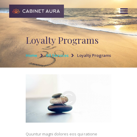
Loyalty Programs
Home
All Services
Loyalty Programs
Quuntur magni dolores eos qui ratione