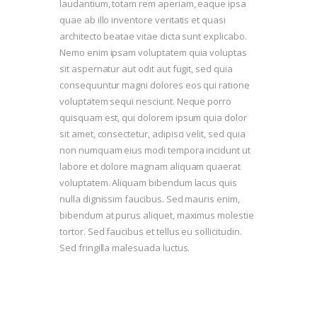
laudantium, totam rem aperiam, eaque ipsa
quae ab illo inventore veritatis et quasi
architecto beatae vitae dicta sunt explicabo.
Nemo enim ipsam voluptatem quia voluptas
sit aspernatur aut odit aut fugit, sed quia
consequuntur magni dolores eos qui ratione
voluptatem sequi nesciunt. Neque porro
quisquam est, qui dolorem ipsum quia dolor
sit amet, consectetur, adipisci velit, sed quia
non numquam eius modi tempora incidunt ut
labore et dolore magnam aliquam quaerat
voluptatem. Aliquam bibendum lacus quis
nulla dignissim faucibus. Sed mauris enim,
bibendum at purus aliquet, maximus molestie
tortor. Sed faucibus et tellus eu sollicitudin.
Sed fringilla malesuada luctus.